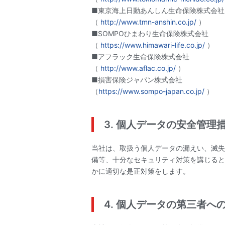
■東京海上日動あんしん生命保険株式会社
（
http://www.tmn-anshin.co.jp/
）
■SOMPOひまわり生命保険株式会社
（
https://www.himawari-life.co.jp/
）
■アフラック生命保険株式会社
（
http://www.aflac.co.jp/
）
■損害保険ジャパン株式会社
（
https://www.sompo-japan.co.jp/
）
3. 個人データの安全管理
当社は、取扱う個人データの漏えい、滅失
備等、十分なセキュリティ対策を講じると
かに適切な是正対策をします。
4. 個人データの第三者